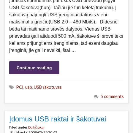
Įprastas sprendimas pritrūkus USB prievadų įsigyti
USB šakotuvą(hub). Tačiau jie turi keletą trūkumų. Į
šakotuvą pajungti USB įrenginiai dalinsis vienu
maksimaliu greičiu(USB 2.0 – 480 Mbits). Didesnė
bėda tai maitinamo srovės dalybos. Vienas USB
prievadas gali atiduodi 500 mA, šakotuve ši srovė teks
keliams prijungtiems įrenginiams, tad esant daugiau
įrenginių jie gali neveikti, štai …
Continue reading
PCI
,
usb
,
USB šakotuvas
5 comments
Įdomus USB raktai ir šakotuvai
Filed under
Daikčiukai
Publikuota: 2009-05-26 20:43