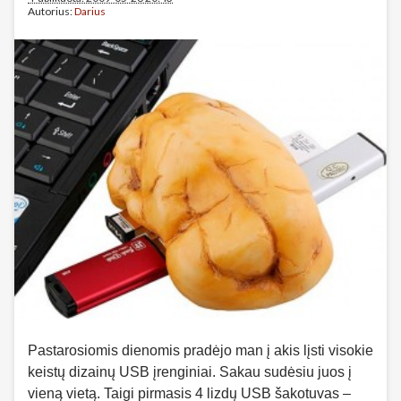
Autorius:
Darius
Pastarosiomis dienomis pradėjo man į akis lįsti visokie
keistų dizainų USB įrenginiai. Sakau sudėsiu juos į
vieną vietą. Taigi pirmasis 4 lizdų USB šakotuvas –