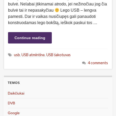
bulvė. Nelabai įtikinamai atrodo, jei nežinočiau jog čia
bulvė tai ir nepasakyčiau
Lego USB – lengva
pamesti. Dar ir vaikas nusičiupęs gali panaudoti
konstruodamas lego bokštą, ieškok paskui tos …
Continue reading
usb
,
USB atmintinė
,
USB šakotuvas
4 comments
TEMOS
Daikčiukai
DVB
Google