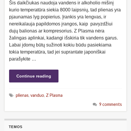
Šis daikčiukas naudoja vandens ir alkoholio mišinį
kurio temperatūra siekia 8000 laipsnių, tad plienas yra
pjaunamas lyg popierius. Įrankis yra lengvas, ir
nereikalauja papildomos įrangos, kaip pavyzdžiui
dujų balionas ar kompresorius. Z Plasma nėra
žalingas aplinkai, kadangi išskiria tik vandens garus.
Labai įdomų būtų sužinoti kokiu būdu pasiekiama
tokia temperatūra, tad jei suprantate japoniškai
parašykite …
Continue reading
plienas
,
vanduo
,
Z Plasma
9 comments
TEMOS