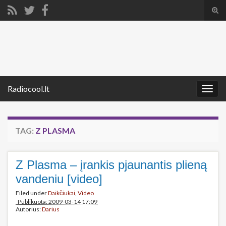
Tog
sear
Search for:
for
Radiocool.lt
Togg
navig
TAG:
Z PLASMA
Z Plasma – įrankis pjaunantis plieną
vandeniu [video]
Filed under
Daikčiukai
,
Video
Publikuota: 2009-03-14 17:09
Autorius:
Darius