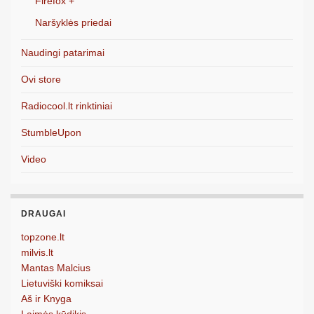
Firefox +
Naršyklės priedai
Naudingi patarimai
Ovi store
Radiocool.lt rinktiniai
StumbleUpon
Video
DRAUGAI
topzone.lt
milvis.lt
Mantas Malcius
Lietuviški komiksai
Aš ir Knyga