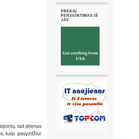
PREKIŲ
PERSIUNTIMAS IŠ
JAV
aipsnių, tad plienas
os, kaip pavyzdžiui