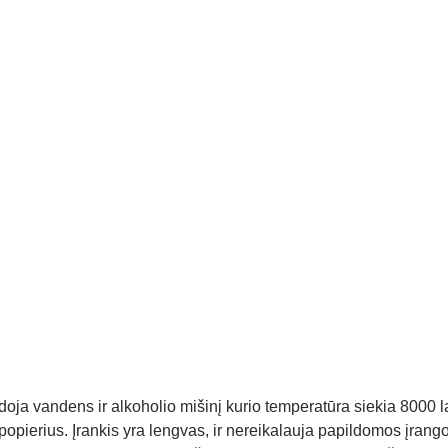
oja vandens ir alkoholio mišinį kurio temperatūra siekia 8000 l
opierius. Įrankis yra lengvas, ir nereikalauja papildomos įrang