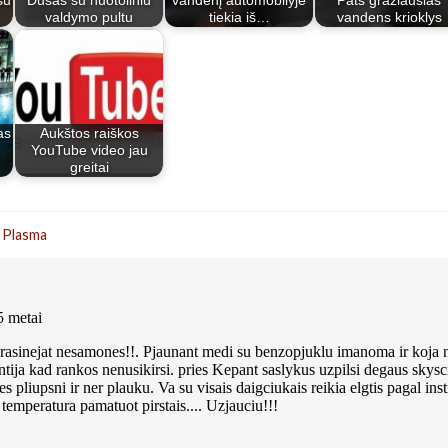
su
Dušas su nuotoliniu
vandenį automobilyje
Pats gražiausias
valdymo pultu
tiekia iš…
vandens krioklys
as
Aukštos raiškos
YouTube video jau
greitai
 Plasma