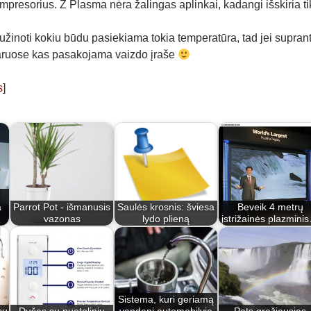
mpresorius. Z Plasma nėra žalingas aplinkai, kadangi išskiria t
žinoti kokiu būdu pasiekiama tokia temperatūra, tad jei supran
aruose kas pasakojama vaizdo įraše
s
]
a
Parrot Pot - išmanusis
Saulės krosnis: šviesa
Beveik 4 metrų
vazonas
lydo plieną
įstrižainės plazmini
Sistema, kuri geriamą