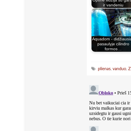
Optinė iliuzija su gar
ir vandeniu
Aquadom - didžiausi
pasaulyje cilindro
formos…
plienas
,
vanduo
,
Z