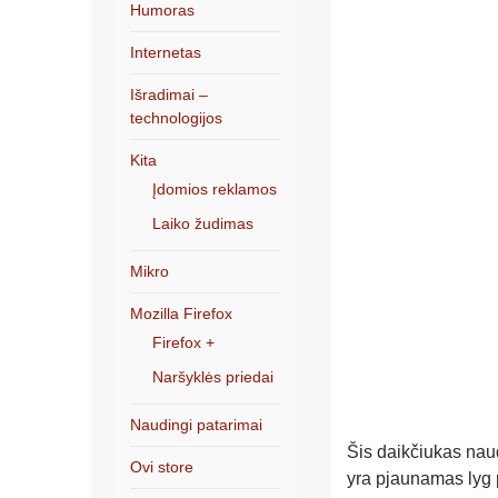
Humoras
Internetas
Išradimai –
technologijos
Kita
Įdomios reklamos
Laiko žudimas
Mikro
Mozilla Firefox
Firefox +
Naršyklės priedai
Naudingi patarimai
Šis daikčiukas naud
Ovi store
yra pjaunamas lyg p