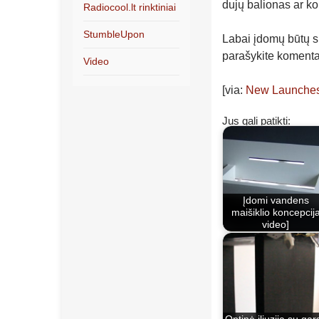
dujų balionas ar ko
Radiocool.lt rinktiniai
StumbleUpon
Labai įdomų būtų su
parašykite koment
Video
[via:
New Launche
Jus gali patikti:
Įdomi vandens
maišiklio koncepcij
video]