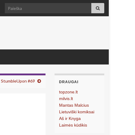
Search for:
u StumbleUpon #69
DRAUGAI
topzone.lt
milvis.lt
Mantas Malcius
Lietuviški komiksai
Aš ir Knyga
Laimės kūdikis