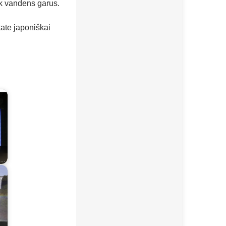
ik vandens garus.
tate japoniškai
s…