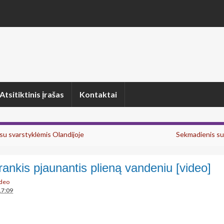
Atsitiktinis įrašas
Kontaktai
su svarstyklėmis Olandijoje
Sekmadienis s
rankis pjaunantis plieną vandeniu [video]
deo
17:09