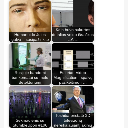
Kaip buvo sukurtos
Humanoido Jules
detalios veido išraiškos
galva – susipažinkite
L.A.…
Rusijoje bandomi
Eulerian Video
bankomatai su melo
Magnification– spalvų
detektoriumi
pasikeitimo ir…
Toshiba pristatė 3D
Sekmadienis su
televizorių
StumbleUpon #196
nereikalaujantį akinių