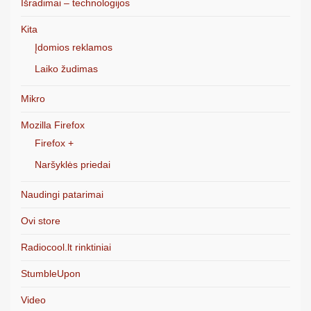
Išradimai – technologijos
Kita
Įdomios reklamos
Laiko žudimas
Mikro
Mozilla Firefox
Firefox +
Naršyklės priedai
Naudingi patarimai
Ovi store
Radiocool.lt rinktiniai
StumbleUpon
Video