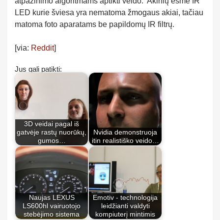
atpažinimo algoritmams aptikti veido. Akinių esmė IR
LED kurie šviesa yra nematoma žmogaus akiai, tačiau
matoma foto aparatams be papildomų IR filtrų.
[via:
Reddit
]
Jus gali patikti:
3D veidai pagal iš
gatvėje rastų nuorūkų,
Nvidia demonstruoja
gumos…
itin realistiško veido…
Naujas LEXUS
Emotiv - technologija
LS600hl vairuotojo
leidžianti valdyti
stebėjimo sistema
kompiuterį mintimis