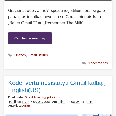
Gražiai atrodo , ar ne? Įspėsiu jog stilius nėra iki galo
pabaigtas ir kolkas neveikia su Gmail priedais kaip
„Better Gmail 2“ ar „Remember The Milk“
Continue reading
Firefox
,
Gmail
,
stilius
3 comments
Kodėl verta nusistatyti Gmail kalbą į
English(US)
Filed under
Gmail
,
Naudingi patarimai
Publikuota: 2008-03-05 20:38
|
Atnaujinta: 2008-03-05 20:43
Autorius:
Darius