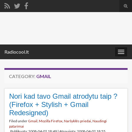
Tog
sear
Search for:
for
Radiocool.lt
Togg
navig
CATEGORY:
GMAIL
Nori kad tavo Gmail atrodytu taip ?
(Firefox + Stylish + Gmail
Redesigned)
Filed under
Gmail
,
Mozilla Firefox
,
Naršyklės priedai
,
Naudingi
patarimai
Publikuota: 2008-04-02 18:49
|
Atnaujinta: 2008-04-02 18:55