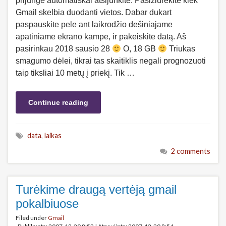
prijungė automatiškai atsijunkite. Pasižiūrėkite kiek
Gmail skelbia duodanti vietos. Dabar dukart
paspauskite pele ant laikrodžio dešiniajame
apatiniame ekrano kampe, ir pakeiskite datą. Aš
pasirinkau 2018 sausio 28
O, 18 GB
Triukas
smagumo dėlei, tikrai tas skaitiklis negali prognozuoti
taip tiksliai 10 metų į priekį. Tik …
Continue reading
data
,
laikas
2 comments
Turėkime draugą vertėją gmail
pokalbiuose
Filed under
Gmail