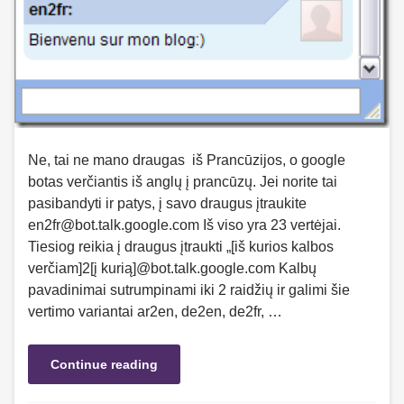
Ne, tai ne mano draugas iš Prancūzijos, o google
botas verčiantis iš anglų į prancūzų. Jei norite tai
pasibandyti ir patys, į savo draugus įtraukite
en2fr@bot.talk.google.com Iš viso yra 23 vertėjai.
Tiesiog reikia į draugus įtraukti „[iš kurios kalbos
verčiam]2[į kurią]@bot.talk.google.com Kalbų
pavadinimai sutrumpinami iki 2 raidžių ir galimi šie
vertimo variantai ar2en, de2en, de2fr, …
Continue reading