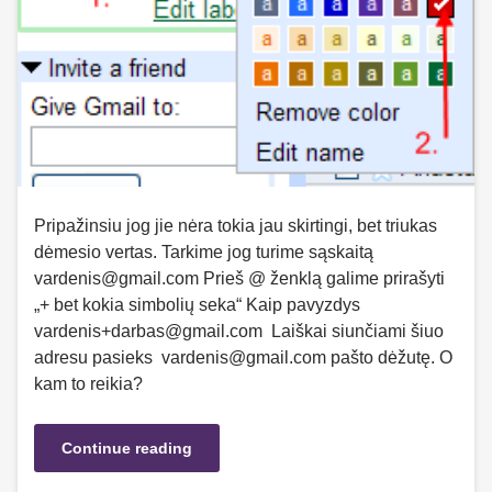
Pripažinsiu jog jie nėra tokia jau skirtingi, bet triukas
dėmesio vertas. Tarkime jog turime sąskaitą
vardenis@gmail.com Prieš @ ženklą galime prirašyti
„+ bet kokia simbolių seka“ Kaip pavyzdys
vardenis+darbas@gmail.com Laiškai siunčiami šiuo
adresu pasieks vardenis@gmail.com pašto dėžutę. O
kam to reikia?
Continue reading