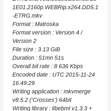
1E01.2160p.WEBRip.x264.DD5.1
-ETRG.mkv
Format : Matroska
Format version : Version 4 /
Version 2
File size : 3.13 GiB
Duration : 51mn 51s
Overall bit rate : 8 636 Kbps
Encoded date : UTC 2015-11-24
16:49:29
Writing application : mkvmerge
v8.5.2 (‘Crosses’) 64bit
Writing library : libebml v1.3.3 +