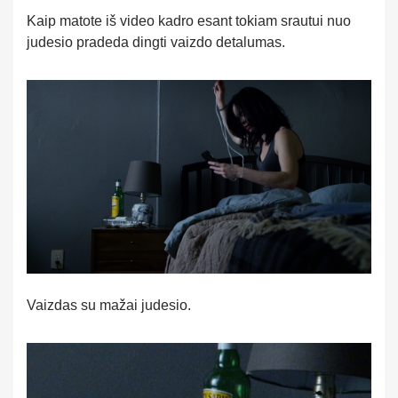
Kaip matote iš video kadro esant tokiam srautui nuo
judesio pradeda dingti vaizdo detalumas.
Vaizdas su mažai judesio.