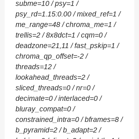
subme=10 / psy=1 /
psy_rd=1.15:0.00 / mixed_ref=1 /
me_range=48 / chroma_me=1 /
trellis=2 / 8x8dct=1 / cqm=0 /
deadzone=21,11 / fast_pskip=1 /
chroma_qp_offset=-2 /
threads=12 /
lookahead_threads=2 /
sliced_threads=0 / nr=0 /
decimate=0 / interlaced=0 /
bluray_compat=0 /
constrained_intra=0 / bframes=8 /
b_pyramid=2 / b_adapt=2 /