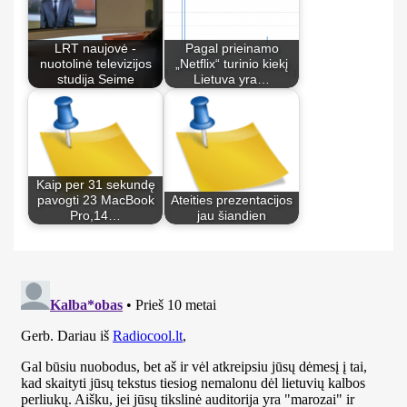
LRT naujovė -
Pagal prieinamo
nuotolinė televizijos
„Netflix“ turinio kiekį
studija Seime
Lietuva yra…
Kaip per 31 sekundę
pavogti 23 MacBook
Ateities prezentacijos
Pro,14…
jau šiandien