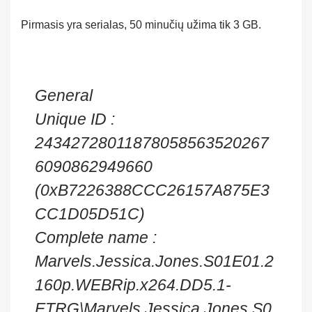
Pirmasis yra serialas, 50 minučių užima tik 3 GB.
General
Unique ID :
24342728011878058563520267
6090862949660
(0xB7226388CCC26157A875E3
CC1D05D51C)
Complete name :
Marvels.Jessica.Jones.S01E01.2
160p.WEBRip.x264.DD5.1-
ETRG\Marvels.Jessica.Jones.S0