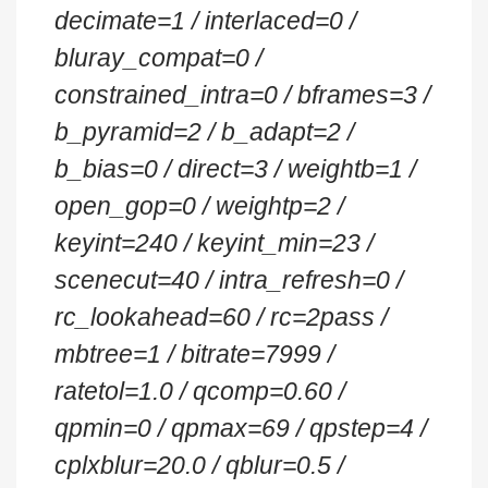
decimate=1 / interlaced=0 /
bluray_compat=0 /
constrained_intra=0 / bframes=3 /
b_pyramid=2 / b_adapt=2 /
b_bias=0 / direct=3 / weightb=1 /
open_gop=0 / weightp=2 /
keyint=240 / keyint_min=23 /
scenecut=40 / intra_refresh=0 /
rc_lookahead=60 / rc=2pass /
mbtree=1 / bitrate=7999 /
ratetol=1.0 / qcomp=0.60 /
qpmin=0 / qpmax=69 / qpstep=4 /
cplxblur=20.0 / qblur=0.5 /