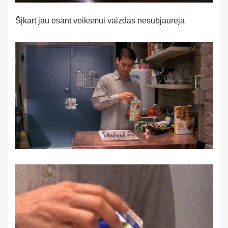
Šįkart jau esant veiksmui vaizdas nesubjaurėja