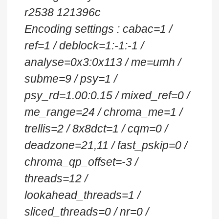
r2538 121396c
Encoding settings : cabac=1 /
ref=1 / deblock=1:-1:-1 /
analyse=0x3:0x113 / me=umh /
subme=9 / psy=1 /
psy_rd=1.00:0.15 / mixed_ref=0 /
me_range=24 / chroma_me=1 /
trellis=2 / 8x8dct=1 / cqm=0 /
deadzone=21,11 / fast_pskip=0 /
chroma_qp_offset=-3 /
threads=12 /
lookahead_threads=1 /
sliced_threads=0 / nr=0 /