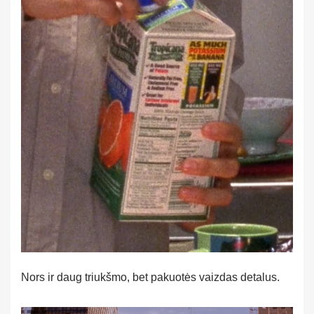
Nors ir daug triukšmo, bet pakuotės vaizdas detalus.