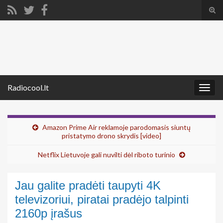
Tog
sear
Search for:
for
Radiocool.lt
Togg
navig
Amazon Prime Air reklamoje parodomasis siuntų
pristatymo drono skrydis [video]
Netflix Lietuvoje gali nuvilti dėl riboto turinio
Jau galite pradėti taupyti 4K
televizoriui, piratai pradėjo talpinti
2160p įrašus