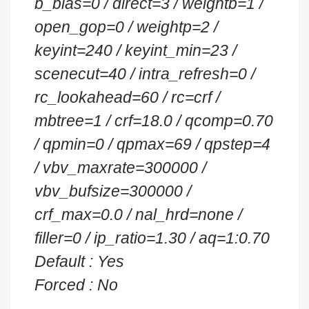
b_bias=0 / direct=3 / weightb=1 /
open_gop=0 / weightp=2 /
keyint=240 / keyint_min=23 /
scenecut=40 / intra_refresh=0 /
rc_lookahead=60 / rc=crf /
mbtree=1 / crf=18.0 / qcomp=0.70
/ qpmin=0 / qpmax=69 / qpstep=4
/ vbv_maxrate=300000 /
vbv_bufsize=300000 /
crf_max=0.0 / nal_hrd=none /
filler=0 / ip_ratio=1.30 / aq=1:0.70
Default : Yes
Forced : No