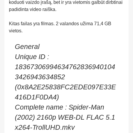
koduoti vaizdo įrašą, bet ir yra vietomis galbūt dirbtinai
padidinta video raiška.
Kitas failas yra filmas. 2 valandos užima 71,4 GB
vietos.
General
Unique ID :
18367306994634762836940104
3426943634852
(0x8A2E25838FC2EDE097E33E
416D1F0DA4)
Complete name : Spider-Man
(2002) 2160p WEB-DL FLAC 5.1
x264-TrollUHD.mkv