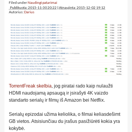
Filed under
Naudingi patarimai
Publikuota: 2015-11-30 20:22
|
Atnaujinta: 2015-12-02 19:12
Autorius:
Darius
TorrentFreak skelbia
, jog piratai rado kaip nulaužti
HDMI naudojamą apsaugą ir įsirašyti 4K vaizdo
standarto serialų ir filmų iš Amazon bei Netflix.
Serialų epizodai užima keliolika, o filmai keliasdešimt
GB vietos. Atsisiunčiau du įrašus pasižiūrėti kokia yra
kokybė.