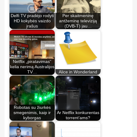
Delfi TV pradėjo rodyti
Per skaitmeninę
HD kokybės vaizdo
antžeminę televiziją
įrašus
(DVB-T) jau…
Netflix „piratavimas“
kelia nerimą Australijos
TV…
Alice in Wonderland
Robotas su žiurkės
smegenimis, kaip ir
Ar Netflix konkurentas
kyborgas
torrent’ams?