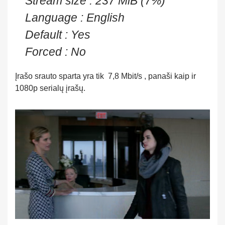
Stream size : 237 MiB (7%)
Language : English
Default : Yes
Forced : No
Įrašo srauto sparta yra tik 7,8 Mbit/s , panaši kaip ir
1080p serialų įrašų.