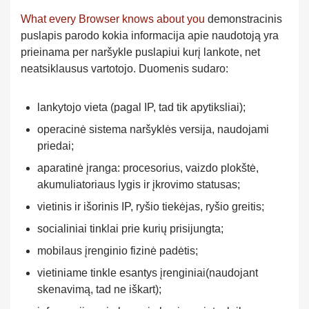
What every Browser knows about you
demonstracinis
puslapis parodo kokia informacija apie naudotoją yra
prieinama per naršykle puslapiui kurį lankote, net
neatsiklausus vartotojo. Duomenis sudaro:
lankytojo vieta (pagal IP, tad tik apytiksliai);
operacinė sistema naršyklės versija, naudojami
priedai;
aparatinė įranga: procesorius, vaizdo plokštė,
akumuliatoriaus lygis ir įkrovimo statusas;
vietinis ir išorinis IP, ryšio tiekėjas, ryšio greitis;
socialiniai tinklai prie kurių prisijungta;
mobilaus įrenginio fizinė padėtis;
vietiniame tinkle esantys įrenginiai(naudojant
skenavimą, tad ne iškart);