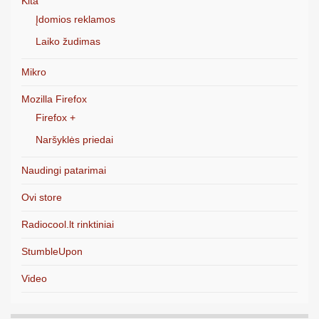
Kita
Įdomios reklamos
Laiko žudimas
Mikro
Mozilla Firefox
Firefox +
Naršyklės priedai
Naudingi patarimai
Ovi store
Radiocool.lt rinktiniai
StumbleUpon
Video