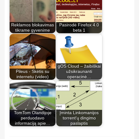
Reklamos blokavimas
Pasirodė Firefox 4.0
tikrame gyvenime
beta 1
gOS Cloud – žaibiškai
Pileus - Skėtis su
užsikraunanti
internetu (video)
operacinė…
TomTom Olandijoje
Įminta Linkomanijos
perduodavo
torrent'ų dingimo
informaciją apie…
paslaptis