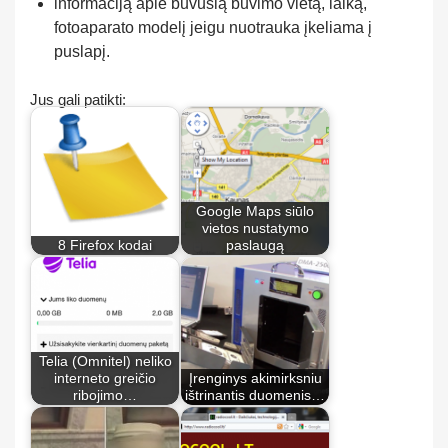
informaciją apie buvusią buvimo vietą, laiką,
fotoaparato modelį jeigu nuotrauka įkeliama į
puslapį.
Jus gali patikti:
Google Maps siūlo
vietos nustatymo
8 Firefox kodai
paslaugą
Telia (Omnitel) neliko
interneto greičio
Įrenginys akimirksniu
ribojimo…
ištrinantis duomenis…