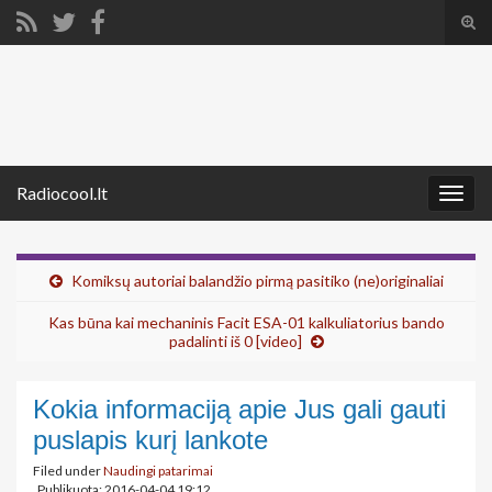
Tog
sear
Search for:
for
Radiocool.lt
Togg
navig
Komiksų autoriai balandžio pirmą pasitiko (ne)originaliai
Kas būna kai mechaninis Facit ESA-01 kalkuliatorius bando
padalinti iš 0 [video]
Kokia informaciją apie Jus gali gauti
puslapis kurį lankote
Filed under
Naudingi patarimai
Publikuota: 2016-04-04 19:12