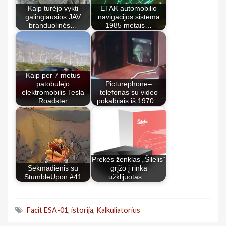
Kaip turėjo vykti
ETAK automobilio
galingiausios JAV
navigacijos sistema
branduolinės…
1985 metais…
Kaip per 7 metus
patobulėjo
Picturephone–
elektromobilis Tesla
telefonas su video
Roadster
pokalbiais iš 1970…
Prekės ženklas „Šilelis“
Sekmadienis su
grįžo į rinka
StumbleUpon #41
užklijuotas…
Facit ESA-01
,
istorija
,
Kalkuliatorius