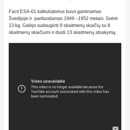
Facit ESA-01 kalkuliatorius buvo gaminamas
Švedijoje ir parduodamas 1949 –1952 metais. Svėrė
13 kg. Galėjo sudauginti 9 skaitmenų skaičių su 8
skaitmenų skaičiumi ir duoti 13 skaitmenų atsakymą.