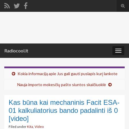
Tog
sear
Search for:
for
Radiocool.lt
Togg
navig
Kokia informaciją apie Jus gali gauti puslapis kurį lankote
Nauja importo mokesčių pašto siuntos skaičiuoklė
Kas būna kai mechaninis Facit ESA-
01 kalkuliatorius bando padalinti iš 0
[video]
Filed under
Kita
,
Video