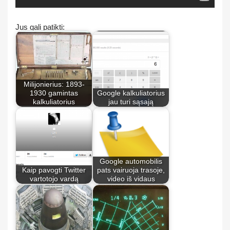
Jus gali patikti:
Milijonierius: 1893-
1930 gamintas
Google kalkuliatorius
kalkuliatorius
jau turi sąsają
Google automobilis
Kaip pavogti Twitter
pats vairuoja trasoje,
vartotojo vardą
video iš vidaus