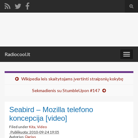
Tog
sear
Search for:
for
Radiocool.lt
Togg
navig
Wikipedia leis skaitytojams įvertinti straipsnių kokybę
Sekmadienis su StumbleUpon #147
Seabird – Mozilla telefono
koncepcija [video]
Filed under
Kita
,
Video
Publikuota: 2010-09-24 19:05
Autorius:
Darius