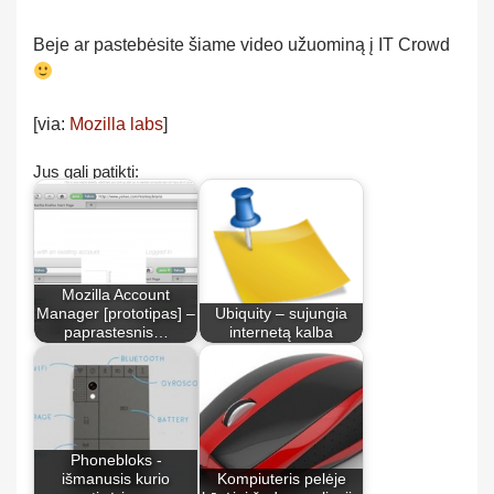
Beje ar pastebėsite šiame video užuominą į IT Crowd
[via:
Mozilla labs
]
Jus gali patikti:
Mozilla Account
Manager [prototipas] –
Ubiquity – sujungia
paprastesnis…
internetą kalba
Phonebloks -
išmanusis kurio
Kompiuteris pelėje