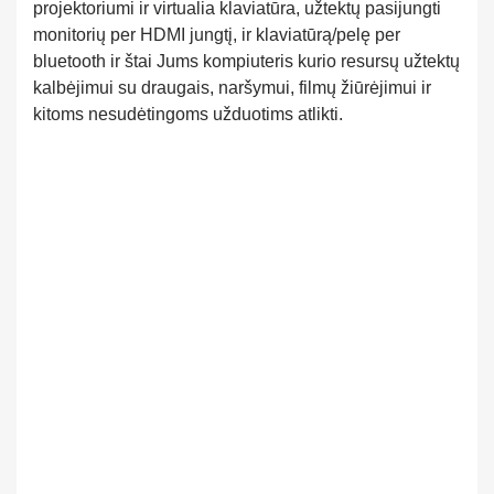
projektoriumi ir virtualia klaviatūra, užtektų pasijungti
monitorių per HDMI jungtį, ir klaviatūrą/pelę per
bluetooth ir štai Jums kompiuteris kurio resursų užtektų
kalbėjimui su draugais, naršymui, filmų žiūrėjimui ir
kitoms nesudėtingoms užduotims atlikti.