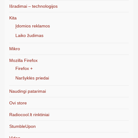
Išradimai – technologijos
Kita
Įdomios reklamos
Laiko žudimas
Mikro
Mozilla Firefox
Firefox +
Naršyklės priedai
Naudingi patarimai
Ovi store
Radiocool.lt rinktiniai
StumbleUpon
Video