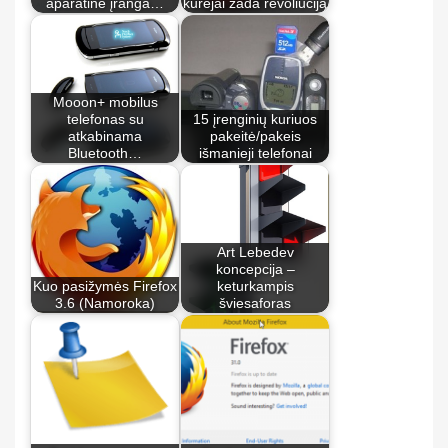
aparatinė įranga…
kūrėjai žada revoliuciją
Mooon+ mobilus
telefonas su
15 įrenginių kuriuos
atkabinama
pakeitė/pakeis
Bluetooth…
išmanieji telefonai
Art Lebedev
koncepcija –
Kuo pasižymės Firefox
keturkampis
3.6 (Namoroka)
šviesaforas