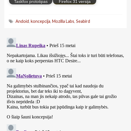
Taskfox prototipas
Firefox 31 versija
Andoid
,
koncepcija
,
Mozilla Labs
,
Seabird