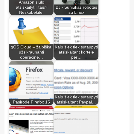
Amazon siūlo
atsiskaityti litais?
BJ - Šuniukas robotas
Neskubėkite.
su Linux
gOS Cloud – žaibiškai
Kaip šiek tiek sutaupyti
užsikraunanti
atsiskaitant kortele
operacinė…
per…
Kaip šiek tiek sutaupyti
Pasirodė Firefox 15
atsiskaitant Paypal…