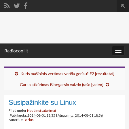
Tog
sear
Search for:
for
Radiocool.lt
Togg
navig
Kuris mašininis vertimas verčia geriau? #2 [rezultatai]
Garso atkūrimas iš begarsio vaizdo įrašo [video]
Susipažinkite su Linux
Filed under
Naudingi patarimai
Publikuota: 2014-08-01 18:35
|
Atnaujinta: 2014-08-01 18:36
Autorius:
Darius