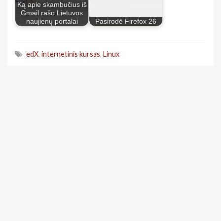
Ką apie skambučius iš
Gmail rašo Lietuvos
naujienų portalai
Pasirodė Firefox 26
edX
,
internetinis kursas
,
Linux