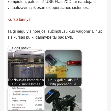
kompiuterį, paleisti iš USB Flash/CD, ar naudojant
virtualizavimą iš esamos operacinės sistemos.
Kurso turinys
Taigi jeigu vis norėjosi sužinoti „su kuo valgomi“ Linux
šis kursas puiki galimybė tai padaryti.
Jus gali patikti:
Didžiausias komercinis
Linux gali suktis ir 8
Linux susitelkimas
bitų procesoriuje