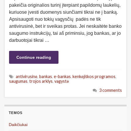
pakeičia originalios turinį įterpiant papildomų laukelių,
kuriuose įvesti duomenys siunčiami tikrai ne į banką.
Apsisaugoti nuo tokių vagysčių padės ne tik
antivirusinė, bet ir sveikas protas. Jei neskaitėte banko
saugumo instrukcijų, tai aš priminsiu, jog bankas, ar jo
darbuotojai tikrai …
Continue reading
antivirusinė
,
bankas
,
e-bankas
,
kenkėjiškos programos
,
saugumas
,
trojos arklys
,
vagystė
3 comments
TEMOS
Daikčiukai