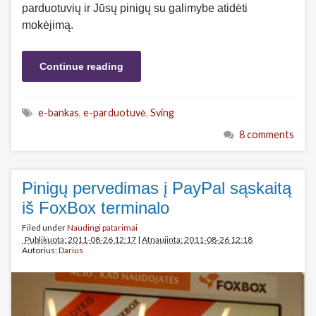
parduotuvių ir Jūsų pinigų su galimybe atidėti
mokėjimą.
Continue reading
e-bankas
,
e-parduotuvė
,
Sving
8 comments
Pinigų pervedimas į PayPal sąskaitą
iš FoxBox terminalo
Filed under
Naudingi patarimai
Publikuota: 2011-08-26 12:17
|
Atnaujinta: 2011-08-26 12:18
Autorius:
Darius