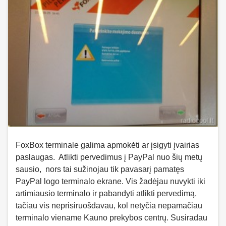
FoxBox terminale galima apmokėti ar įsigyti įvairias
paslaugas. Atlikti pervedimus į PayPal nuo šių metų
sausio, nors tai sužinojau tik pavasarį pamatęs
PayPal logo terminalo ekrane. Vis žadėjau nuvykti iki
artimiausio terminalo ir pabandyti atlikti pervedimą,
tačiau vis neprisiruošdavau, kol netyčia nepamačiau
terminalo viename Kauno prekybos centrų. Susiradau