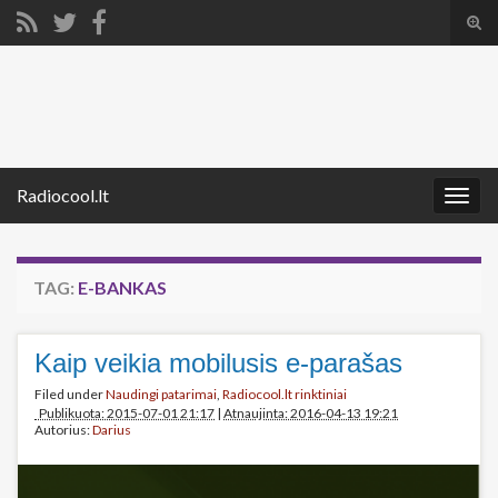
Tog
sear
Search for:
for
Radiocool.lt
Togg
navig
TAG:
E-BANKAS
Kaip veikia mobilusis e-parašas
Filed under
Naudingi patarimai
,
Radiocool.lt rinktiniai
Publikuota: 2015-07-01 21:17
|
Atnaujinta: 2016-04-13 19:21
Autorius:
Darius