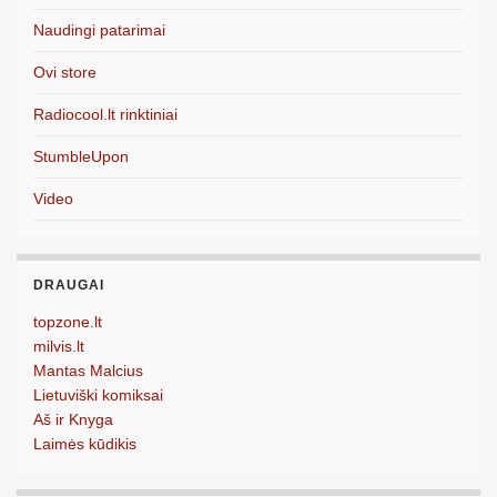
Naudingi patarimai
Ovi store
Radiocool.lt rinktiniai
StumbleUpon
Video
DRAUGAI
topzone.lt
milvis.lt
Mantas Malcius
Lietuviški komiksai
Aš ir Knyga
Laimės kūdikis