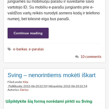
jungiamės su mobiliuoju parašu ir suvedame savo
vartotojo ID. Su mobiliu e-parašu jungiantis prie e-
valdžios vartų reikės nurodyti asmens kodą ir telefono
numerį, bet tolesnė eiga bus panaši.
Continue reading
e-bankas
,
e-parašas
10 comments
Sving – nenorintiems mokėti iškart
Filed under
Kita
Publikuota: 2013-06-20 22:50
|
Atnaujinta: 2013-06-20 22:54
Autorius:
Darius