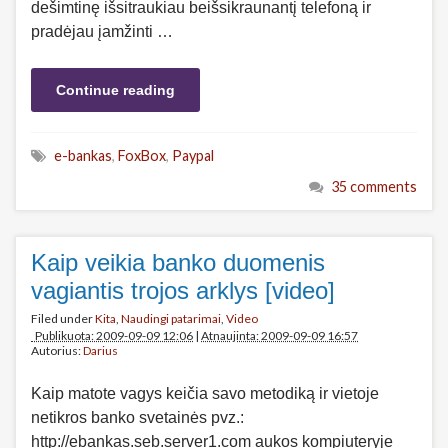
dešimtinę išsitraukiau beišsikraunantį telefoną ir
pradėjau įamžinti …
Continue reading
e-bankas
,
FoxBox
,
Paypal
35 comments
Kaip veikia banko duomenis
vagiantis trojos arklys [video]
Filed under
Kita
,
Naudingi patarimai
,
Video
Publikuota: 2009-09-09 12:06
|
Atnaujinta: 2009-09-09 16:57
Autorius:
Darius
Kaip matote vagys keičia savo metodiką ir vietoje
netikros banko svetainės pvz.:
http://ebankas.seb.server1.com aukos kompiuteryje