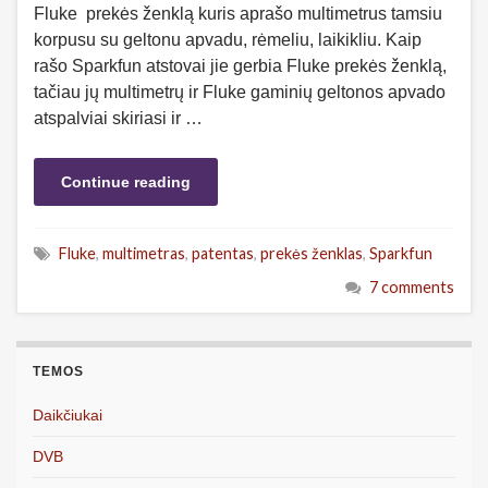
Fluke prekės ženklą kuris aprašo multimetrus tamsiu
korpusu su geltonu apvadu, rėmeliu, laikikliu. Kaip
rašo Sparkfun atstovai jie gerbia Fluke prekės ženklą,
tačiau jų multimetrų ir Fluke gaminių geltonos apvado
atspalviai skiriasi ir …
Continue reading
Fluke
,
multimetras
,
patentas
,
prekės ženklas
,
Sparkfun
7 comments
TEMOS
Daikčiukai
DVB