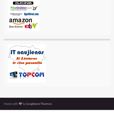
Made with
by
Graphene Themes
.