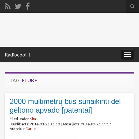
Tog
sear
Search for:
for
Radiocool.lt
Togg
navig
TAG:
FLUKE
2000 multimetrų bus sunaikinti dėl
geltono apvado [patentai]
Filed under
Kita
Publikuota: 2014-03-21 11:10
|
Atnaujinta: 2014-03-21 11:17
Autorius:
Darius