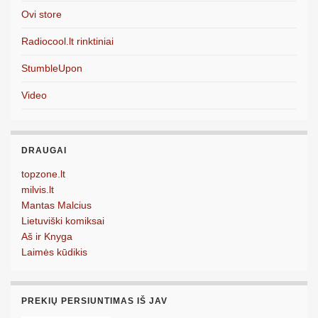
Ovi store
Radiocool.lt rinktiniai
StumbleUpon
Video
DRAUGAI
topzone.lt
milvis.lt
Mantas Malcius
Lietuviški komiksai
Aš ir Knyga
Laimės kūdikis
PREKIŲ PERSIUNTIMAS IŠ JAV