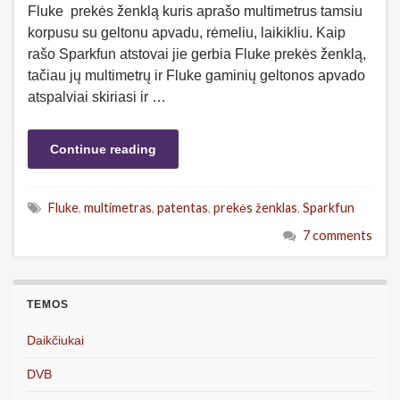
Fluke prekės ženklą kuris aprašo multimetrus tamsiu
korpusu su geltonu apvadu, rėmeliu, laikikliu. Kaip
rašo Sparkfun atstovai jie gerbia Fluke prekės ženklą,
tačiau jų multimetrų ir Fluke gaminių geltonos apvado
atspalviai skiriasi ir …
Continue reading
Fluke
,
multimetras
,
patentas
,
prekės ženklas
,
Sparkfun
7 comments
TEMOS
Daikčiukai
DVB