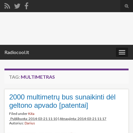
Tog
sear
Search for:
for
Radiocool.lt
Togg
navig
TAG:
MULTIMETRAS
2000 multimetrų bus sunaikinti dėl
geltono apvado [patentai]
Filed under
Kita
Publikuota: 2014-03-21 11:10
|
Atnaujinta: 2014-03-21 11:17
Autorius:
Darius