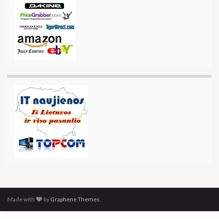
Made with
by
Graphene Themes
.