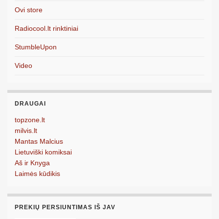
Ovi store
Radiocool.lt rinktiniai
StumbleUpon
Video
DRAUGAI
topzone.lt
milvis.lt
Mantas Malcius
Lietuviški komiksai
Aš ir Knyga
Laimės kūdikis
PREKIŲ PERSIUNTIMAS IŠ JAV