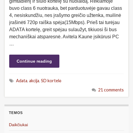
gimtadienį ir siūlo kortelę su nuolaidą. Reklamoje
buvo class 6 nuotrauka, bet parduotuvėje gavau class
4, nesiskundžiu, nes įrašymo greičio užtenka, muilinė
įrašinėti 720p raiška spėja(15Mbps). Prieš tai turėjau
ADATA kortelę, greit spėjau sulaužyt, tikiuosi ši bus
mechaniškai atsparesnė. Avitela Kaune įsikūrusi PC
…
Continue reading
Adata
,
akcija
,
SD kortelė
21 comments
TEMOS
Daikčiukai