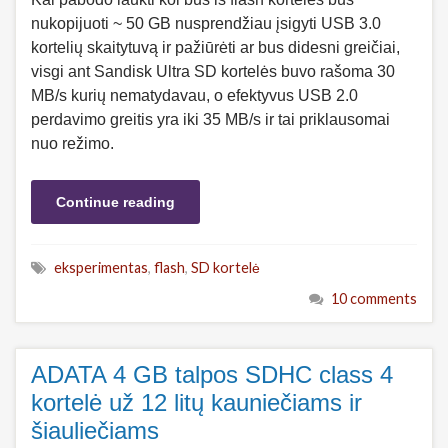
nukopijuoti ~ 50 GB nusprendžiau įsigyti USB 3.0
kortelių skaitytuvą ir pažiūrėti ar bus didesni greičiai,
visgi ant Sandisk Ultra SD kortelės buvo rašoma 30
MB/s kurių nematydavau, o efektyvus USB 2.0
perdavimo greitis yra iki 35 MB/s ir tai priklausomai
nuo režimo.
Continue reading
eksperimentas
,
flash
,
SD kortelė
10 comments
ADATA 4 GB talpos SDHC class 4
kortelė už 12 litų kauniečiams ir
šiauliečiams