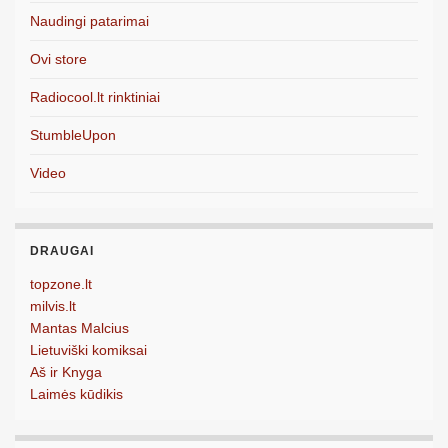
Naudingi patarimai
Ovi store
Radiocool.lt rinktiniai
StumbleUpon
Video
DRAUGAI
topzone.lt
milvis.lt
Mantas Malcius
Lietuviški komiksai
Aš ir Knyga
Laimės kūdikis