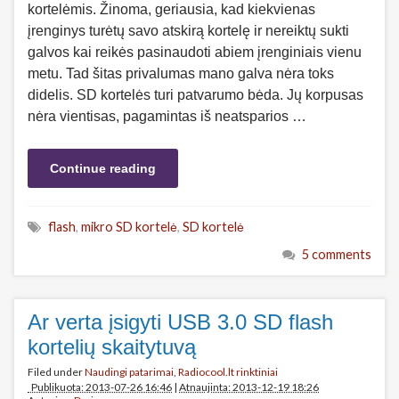
kortelėmis. Žinoma, geriausia, kad kiekvienas
įrenginys turėtų savo atskirą kortelę ir nereiktų sukti
galvos kai reikės pasinaudoti abiem įrenginiais vienu
metu. Tad šitas privalumas mano galva nėra toks
didelis. SD kortelės turi patvarumo bėda. Jų korpusas
nėra vientisas, pagamintas iš neatsparios …
Continue reading
flash
,
mikro SD kortelė
,
SD kortelė
5 comments
Ar verta įsigyti USB 3.0 SD flash
kortelių skaitytuvą
Filed under
Naudingi patarimai
,
Radiocool.lt rinktiniai
Publikuota: 2013-07-26 16:46
|
Atnaujinta: 2013-12-19 18:26