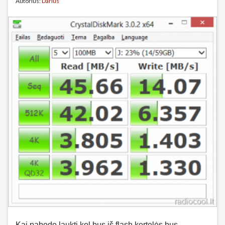
Autorius:
Darius
Kai pabodo laukti kol bus iš flash kortelės bus