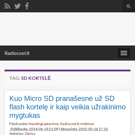
Tog
sear
Search for:
for
Radiocool.lt
Togg
navig
TAG:
SD KORTELĖ
Kuo Micro SD pranašesnė už SD
flash kortelę ir kaip veikia užrakinimo
mygtukas
Filed under
Naudingi patarimai
,
Radiocool.lt rinktiniai
Publikuota: 2014-06-19 21:09
|
Atnaujinta: 2015-03-16 17:12
Autorius:
Darius