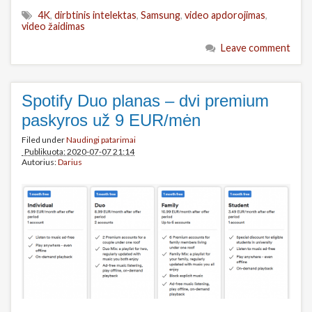
4K
,
dirbtinis intelektas
,
Samsung
,
video apdorojimas
,
video žaidimas
Leave comment
Spotify Duo planas – dvi premium
paskyros už 9 EUR/mėn
Filed under
Naudingi patarimai
Publikuota: 2020-07-07 21:14
Autorius:
Darius