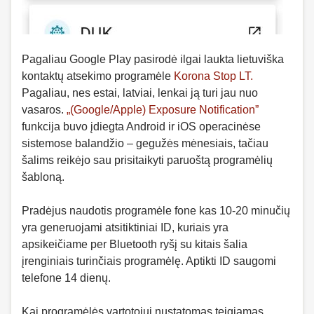
Pagaliau Google Play pasirodė ilgai laukta lietuviška
kontaktų atsekimo programėle
Korona Stop LT.
Pagaliau, nes estai, latviai, lenkai ją turi jau nuo
vasaros.
„(Google/Apple) Exposure Notification”
funkcija buvo įdiegta Android ir iOS operacinėse
sistemose balandžio – gegužės mėnesiais, tačiau
šalims reikėjo sau prisitaikyti paruoštą programėlių
šabloną.
Pradėjus naudotis programėle fone kas 10-20 minučių
yra generuojami atsitiktiniai ID, kuriais yra
apsikeičiame per Bluetooth ryšį su kitais šalia
įrenginiais turinčiais programėlę. Aptikti ID saugomi
telefone 14 dienų.
Kai programėlės vartotojui nustatomas teigiamas