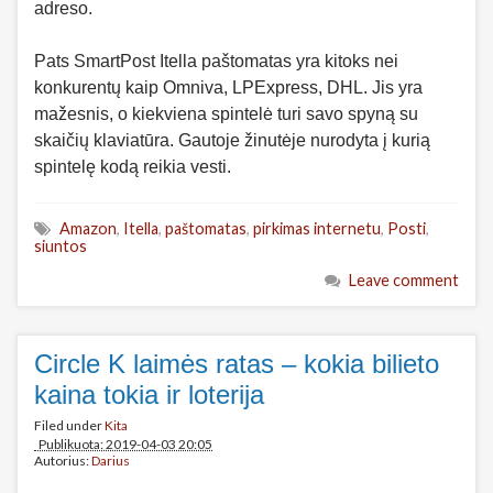
adreso.
Pats SmartPost Itella paštomatas yra kitoks nei
konkurentų kaip Omniva, LPExpress, DHL. Jis yra
mažesnis, o kiekviena spintelė turi savo spyną su
skaičių klaviatūra. Gautoje žinutėje nurodyta į kurią
spintelę kodą reikia vesti.
Amazon
,
Itella
,
paštomatas
,
pirkimas internetu
,
Posti
,
siuntos
Leave comment
Circle K laimės ratas – kokia bilieto
kaina tokia ir loterija
Filed under
Kita
Publikuota: 2019-04-03 20:05
Autorius:
Darius