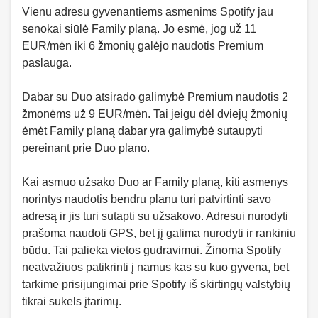
Vienu adresu gyvenantiems asmenims Spotify jau
senokai siūlė Family planą. Jo esmė, jog už 11
EUR/mėn iki 6 žmonių galėjo naudotis Premium
paslauga.
Dabar su Duo atsirado galimybė Premium naudotis 2
žmonėms už 9 EUR/mėn. Tai jeigu dėl dviejų žmonių
ėmėt Family planą dabar yra galimybė sutaupyti
pereinant prie Duo plano.
Kai asmuo užsako Duo ar Family planą, kiti asmenys
norintys naudotis bendru planu turi patvirtinti savo
adresą ir jis turi sutapti su užsakovo. Adresui nurodyti
prašoma naudoti GPS, bet jį galima nurodyti ir rankiniu
būdu. Tai palieka vietos gudravimui. Žinoma Spotify
neatvažiuos patikrinti į namus kas su kuo gyvena, bet
tarkime prisijungimai prie Spotify iš skirtingų valstybių
tikrai sukels įtarimų.