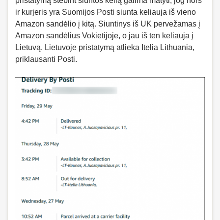
pristatymą stebint siuntos kelią galima matyti, jog nors
ir kurjeris yra Suomijos Posti siunta keliauja iš vieno
Amazon sandėlio į kitą. Siuntinys iš UK pervežamas į
Amazon sandėlius Vokietijoje, o jau iš ten keliauja į
Lietuvą. Lietuvoje pristatymą atlieka Itelia Lithuania,
priklausanti Posti.