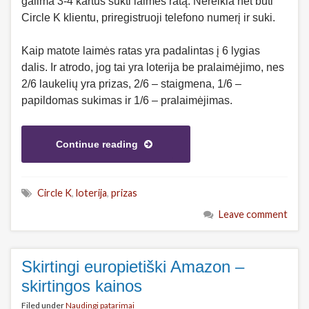
galima 3-4 kartus sukti laimės ratą. Nereikia net būti
Circle K klientu, priregistruoji telefono numerį ir suki.
Kaip matote laimės ratas yra padalintas į 6 lygias
dalis. Ir atrodo, jog tai yra loterija be pralaimėjimo, nes
2/6 laukelių yra prizas, 2/6 – staigmena, 1/6 –
papildomas sukimas ir 1/6 – pralaimėjimas.
Continue reading
Circle K
,
loterija
,
prizas
Leave comment
Skirtingi europietiški Amazon –
skirtingos kainos
Filed under
Naudingi patarimai