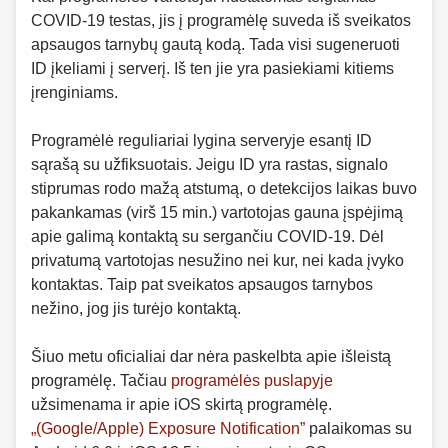
COVID-19 testas, jis į programėlę suveda iš sveikatos
apsaugos tarnybų gautą kodą. Tada visi sugeneruoti
ID įkeliami į serverį. Iš ten jie yra pasiekiami kitiems
įrenginiams.
Programėlė reguliariai lygina serveryje esantį ID
sąrašą su užfiksuotais. Jeigu ID yra rastas, signalo
stiprumas rodo mažą atstumą, o detekcijos laikas buvo
pakankamas (virš 15 min.) vartotojas gauna įspėjimą
apie galimą kontaktą su sergančiu COVID-19. Dėl
privatumą vartotojas nesužino nei kur, nei kada įvyko
kontaktas. Taip pat sveikatos apsaugos tarnybos
nežino, jog jis turėjo kontaktą.
Šiuo metu oficialiai dar nėra paskelbta apie išleistą
programėlę. Tačiau
programėlės puslapyje
užsimenama ir apie iOS skirtą programėlę.
„(Google/Apple) Exposure Notification”
palaikomas su