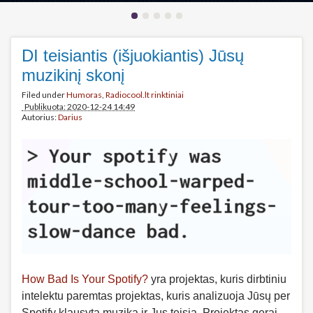
DI teisiantis (išjuokiantis) Jūsų
muzikinį skonį
Filed under
Humoras
,
Radiocool.lt rinktiniai
Publikuota: 2020-12-24 14:49
Autorius:
Darius
How Bad Is Your Spotify?
yra projektas, kuris dirbtiniu
intelektu paremtas projektas, kuris analizuoja Jūsų per
Spotify klausytą muziką ir Jus teisia. Projektas gerai