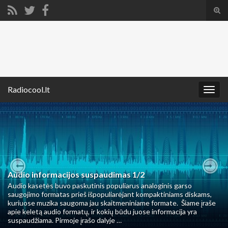
Tog
sear
Search for:
for
Radiocool.lt
Togg
navig
Audio informacijos suspaudimas 1/2
Alternatyvus būdas susigrąžinti pinigus už negautą Ebay
Previous
Nex
prekę
Audio kasetės buvo paskutinis populiarus analoginis garso
saugojimo formatas prieš išpopuliarėjant kompaktiniams diskams,
Pagal Ebay taisykles norint iškelti bylą dėl negautos prekės tai
kuriuose muzika saugoma jau skaitmeniniame formate. Šiame įraše
galima padaryti per 30 dienų, nuo vėliausios prognozuotos
apie keletą audio formatų, ir kokių būdu juose informacija yra
pristatymo datos. Kai sugalvojau, jog jau reikėtų aiškintis dėl
suspaudžiama. Pirmoje įrašo dalyje …
negautos prekės nuo pirkimo buvo praėjusios 68 dienos, …