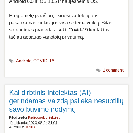
Android 6.0 ir iOS 13.5 ir naujesnėmis OS.
Programėlę įsirašiau, tikiuosi vartotojų bus
pakankamas kiekis, jos visa sistema veiktų. Šitas
sprendimas pradeda atsekti Covid-19 kontaktus,
tačiau apsaugo vartotojų privatumą.
Android
,
COVID-19
1 comment
Kai dirbtinis intelektas (AI)
gerindamas vaizdą palieka nesubtilių
savo buvimo įrodymų
Filed under
Radiocool.lt rinktiniai
Publikuota: 2020-08-24 21:05
Autorius:
Darius