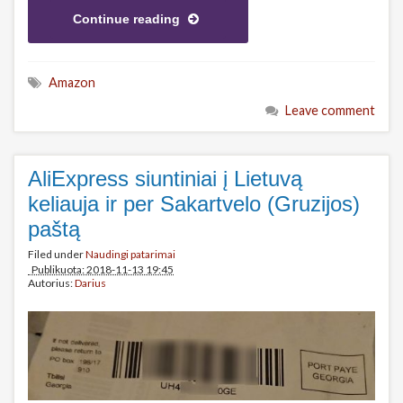
Continue reading
Amazon
Leave comment
AliExpress siuntiniai į Lietuvą
keliauja ir per Sakartvelo (Gruzijos)
paštą
Filed under
Naudingi patarimai
Publikuota: 2018-11-13 19:45
Autorius:
Darius