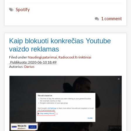
Spotify
1 comment
Kaip blokuoti konkrečias Youtube
vaizdo reklamas
Filed under
Naudingi patarimai
,
Radiocool.lt rinktiniai
Publikuota: 2020-06-10 18:49
Autorius:
Darius