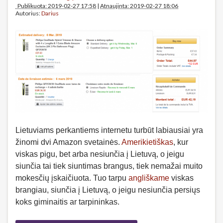
Publikuota: 2019-02-27 17:58
|
Atnaujinta: 2019-02-27 18:06
Autorius:
Darius
Lietuviams perkantiems internetu turbūt labiausiai yra
žinomi dvi Amazon svetainės.
Amerikietiškas
, kur
viskas pigu, bet arba nesiunčia į Lietuvą, o jeigu
siunčia tai tiek siuntimas brangus, tiek nemažai muito
mokesčių įskaičiuota. Tuo tarpu
angliškame
viskas
brangiau, siunčia į Lietuvą, o jeigu nesiunčia persiųs
koks giminaitis ar tarpininkas.